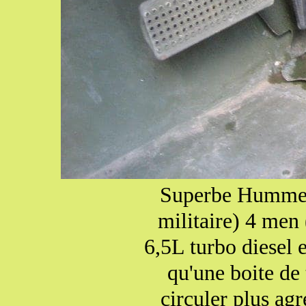
Superbe Humm
militaire) 4 men
6,5L turbo diesel 
qu'une boite de
circuler plus ag