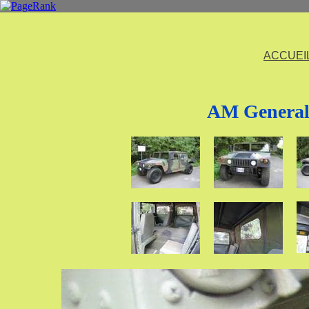
ACCUEI
AM General 