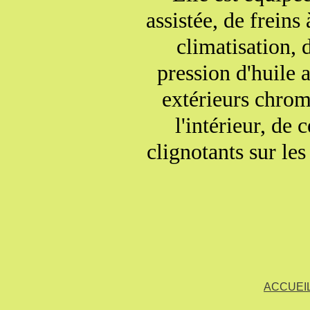
assistée, de freins
climatisation,
pression d'huile 
extérieurs chrom
l'intérieur, de 
clignotants sur les
cric d'origines et
de 
Le moteur est mont
carburateur "
d'échappement 
ACCUEI
sorti