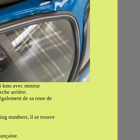
16 kms avec moteur
che arrière.
 également de sa roue de
ing numbers, il se trouve
rançaise.